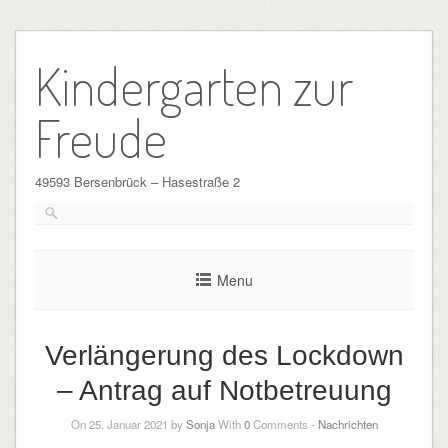
Skip
to
Kindergarten zur
content
Freude
49593 Bersenbrück – Hasestraße 2
Menu
Verlängerung des Lockdown
– Antrag auf Notbetreuung
On 25. Januar 2021 by
Sonja
With
0
Comments -
Nachrichten