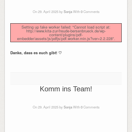
On 29. April 2025 by
Sonja
With
0
Comments
Setting up fake worker failed: "Cannot load script at:
http://www.kita-zur-freude-bersenbrueck.de/wp-
content/plugins/pdf-
embedder/assets/js/pdfjs/pdf.worker.min.js?ver=2.2.228".
Danke, dass es euch gibt!
♡
Komm ins Team!
On 29. April 2025 by
Sonja
With
0
Comments