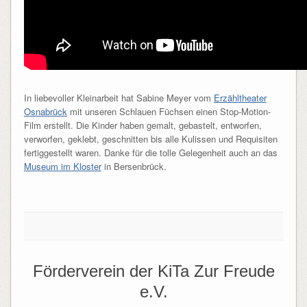
In liebevoller Kleinarbeit hat Sabine Meyer vom
Erzähltheater
Osnabrück
mit unseren Schlauen Füchsen einen Stop-Motion-
Film erstellt. Die Kinder haben gemalt, gebastelt, entworfen,
verworfen, geklebt, geschnitten bis alle Kulissen und Requisiten
fertiggestellt waren. Danke für die tolle Gelegenheit auch an das
Museum im Kloster
in Bersenbrück.
Förderverein der KiTa Zur Freude
e.V.