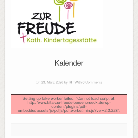
Kalender
On 23. März 2026 by
RP
With
0
Comments
Setting up fake worker failed: "Cannot load script at:
http://www.kita-zur-freude-bersenbrueck.de/wp-
content/plugins/pdf-
embedder/assets/js/pdfjs/pdf.worker.min.js?ver=2.2.228".