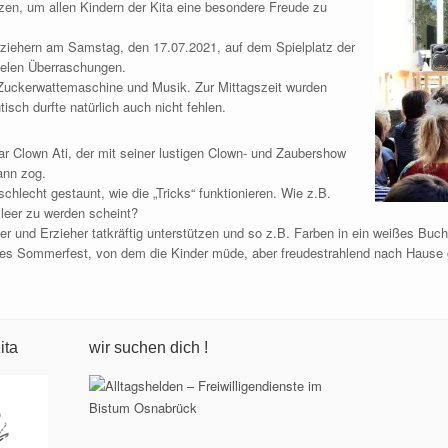
zen, um allen Kindern der Kita eine besondere Freude zu
 Erziehern am Samstag, den 17.07.2021, auf dem Spielplatz der
vielen Überraschungen.
 Zuckerwattemaschine und Musik. Zur Mittagszeit wurden
isch durfte natürlich auch nicht fehlen.
r Clown Ati, der mit seiner lustigen Clown- und Zaubershow
ann zog.
schlecht gestaunt, wie die „Tricks“ funktionieren. Wie z.B.
 leer zu werden scheint?
der und Erzieher tatkräftig unterstützen und so z.B. Farben in ein weißes Buc
enes Sommerfest, von dem die Kinder müde, aber freudestrahlend nach Hause
ita
wir suchen dich !