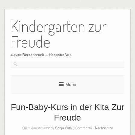
Skip
to
Kindergarten zur
content
Freude
49593 Bersenbrück – Hasestraße 2
Menu
Fun-Baby-Kurs in der Kita Zur
Freude
On 9. Januar 2022 by
Sonja
With
0
Comments -
Nachrichten