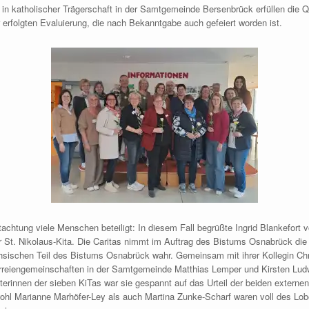
 in katholischer Trägerschaft in der Samtgemeinde Bersenbrück erfüllen die 
r erfolgten Evaluierung, die nach Bekanntgabe auch gefeiert worden ist.
tachtung viele Menschen beteiligt: In diesem Fall begrüßte Ingrid Blankefort 
 St. Nikolaus-Kita. Die Caritas nimmt im Auftrag des Bistums Osnabrück die 
hsischen Teil des Bistums Osnabrück wahr. Gemeinsam mit ihrer Kollegin Chr
arreiengemeinschaften in der Samtgemeinde Matthias Lemper und Kirsten Ludw
innen der sieben KiTas war sie gespannt auf das Urteil der beiden externen 
ohl Marianne Marhöfer-Ley als auch Martina Zunke-Scharf waren voll des Lob